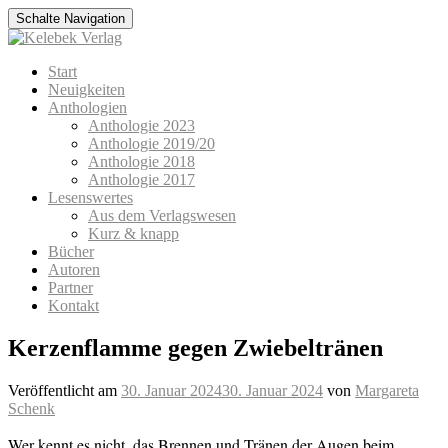
Schalte Navigation
Zum
Start
Inhalt
Neuigkeiten
springen
Anthologien
Anthologie 2023
Anthologie 2019/20
Anthologie 2018
Anthologie 2017
Lesenswertes
Aus dem Verlagswesen
Kurz & knapp
Bücher
Autoren
Partner
Kontakt
Kerzenflamme gegen Zwiebeltränen
Veröffentlicht am
30. Januar 2024
30. Januar 2024
von
Margareta
Schenk
Wer kennt es nicht, das Brennen und Tränen der Augen beim