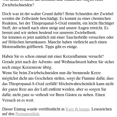
Zwiebelschneiden?
Doch was ist der wahre Grund dafür? Beim Schneiden der Zwiebel
werden die Zellwände beschädigt. Es kommt zu einer chemischen
Reaktion, bei der Thiopropanal-S-Oxid entsteht, ein leicht flüchtiger
Stoff, der schnell nach
o
ben steigt und unsere Augen erreicht. Es
brennt und wir stehen heulend vor unserem Zwiebelbrett.
Sie könnten es jetzt natürlich mit einer Taucherbrille versuchen oder
auf
Hölzchen herumkauen. Manche haben vielleicht auch einen
Motorradhelm
griffbereit. Tipps gibt es einige.
Haben Sie es schon einmal mit einer Kerzenflamme versucht?
Gerade jetzt nach der Advents- und Weihnachtszeit haben Sie sicher
noch einige Kerzenreste übrig.
Wenn Sie beim Zwiebelschneiden nun die brennende Kerze
möglichst dicht ans Geschehen stellen, sorgt die Flamme dafür, dass
das Thiopropanal-S-Oxid zerfällt! Höchstwahrscheinlich kann nicht
der ganze Reiz aus der Luft entfernt werden, aber so sorgen Sie
dafür, nicht ganz so verheult vor Ihren Gästen zu stehen. Einen
Versuch ist es wert.
Dieser Eintrag wurde veröffentlicht in
Kurz & knapp
. Lesezeichen
auf den
Permanentlink
.