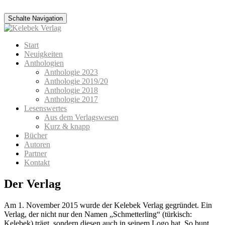
Schalte Navigation
Zum
Start
Inhalt
Neuigkeiten
springen
Anthologien
Anthologie 2023
Anthologie 2019/20
Anthologie 2018
Anthologie 2017
Lesenswertes
Aus dem Verlagswesen
Kurz & knapp
Bücher
Autoren
Partner
Kontakt
Der Verlag
Am 1. November 2015 wurde der Kelebek Verlag gegründet. Ein
Verlag, der nicht nur den Namen „Schmetterling“ (türkisch:
Kelebek) trägt, sondern diesen auch in seinem Logo hat. So bunt