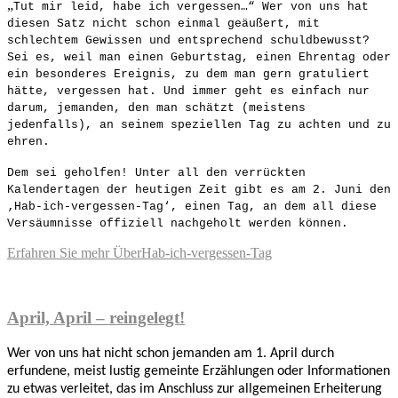
„
Tut mir leid, habe ich vergessen…“ Wer von uns hat
diesen Satz nicht schon einmal geäußert, mit
schlechtem Gewissen und entsprechend schuldbewusst?
Sei es, weil man einen Geburtstag, einen Ehrentag oder
ein besonderes Ereignis, zu dem man gern gratuliert
hätte, vergessen hat. Und immer geht es einfach nur
darum, jemanden, den man schätzt (meistens
jedenfalls), an seinem speziellen Tag zu achten und zu
ehren.
Dem sei geholfen! Unter all den verrückten
Kalendertagen der heutigen Zeit gibt es am 2. Juni den
‚Hab-ich-vergessen-Tag‘, einen Tag, an dem all diese
Versäumnisse offiziell nachgeholt werden können.
Erfahren Sie mehr
ÜberHab-ich-vergessen-Tag
April, April – reingelegt!
Wer von uns hat nicht schon jemanden am 1. April durch
erfundene, meist lustig gemeinte Erzählungen oder Informationen
zu etwas verleitet, das im Anschluss zur allgemeinen Erheiterung