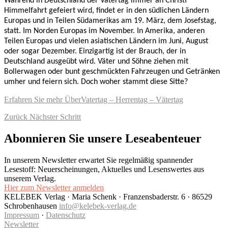
Während in Deutschland der Vatertag immer an Christi
Himmelfahrt gefeiert wird, findet er in den südlichen Ländern
Europas und in Teilen Südamerikas am 19. März, dem Josefstag,
statt. Im Norden Europas im November. In Amerika, anderen
Teilen Europas und vielen asiatischen Ländern im Juni, August
oder sogar Dezember. Einzigartig ist der Brauch, der in
Deutschland ausgeübt wird. Väter und Söhne ziehen mit
Bollerwagen oder bunt geschmückten Fahrzeugen und Getränken
umher und feiern sich. Doch woher stammt diese Sitte?
Erfahren Sie mehr
ÜberVatertag – Herrentag – Vätertag
Zurück
Nächster Schritt
Abonnieren Sie unsere Leseabenteuer
In unserem Newsletter erwartet Sie regelmäßig spannender
Lesestoff: Neuerscheinungen, Aktuelles und Lesenswertes aus
unserem Verlag.
Hier zum Newsletter anmelden
KELEBEK Verlag · Maria Schenk · Franzensbaderstr. 6 · 86529
Schrobenhausen
info@kelebek-verlag.de
Impressum
·
Datenschutz
Newsletter