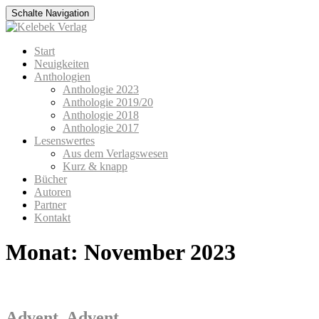
Schalte Navigation
Zum
Start
Inhalt
Neuigkeiten
springen
Anthologien
Anthologie 2023
Anthologie 2019/20
Anthologie 2018
Anthologie 2017
Lesenswertes
Aus dem Verlagswesen
Kurz & knapp
Bücher
Autoren
Partner
Kontakt
Monat:
November 2023
Advent, Advent…