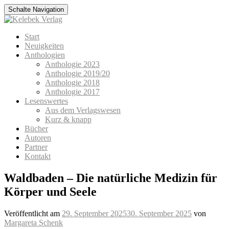
Schalte Navigation
Zum
Start
Inhalt
Neuigkeiten
springen
Anthologien
Anthologie 2023
Anthologie 2019/20
Anthologie 2018
Anthologie 2017
Lesenswertes
Aus dem Verlagswesen
Kurz & knapp
Bücher
Autoren
Partner
Kontakt
Waldbaden – Die natürliche Medizin für
Körper und Seele
Veröffentlicht am
29. September 2025
30. September 2025
von
Margareta Schenk