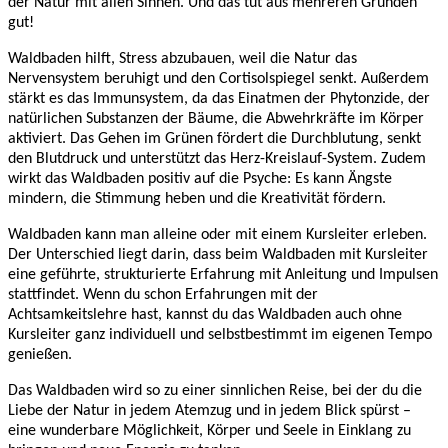
der Natur mit allen Sinnen. Und das tut aus mehreren Gründen
gut!
Waldbaden hilft, Stress abzubauen, weil die Natur das
Nervensystem beruhigt und den Cortisolspiegel senkt. Außerdem
stärkt es das Immunsystem, da das Einatmen der Phytonzide, der
natürlichen Substanzen der Bäume, die Abwehrkräfte im Körper
aktiviert. Das Gehen im Grünen fördert die Durchblutung, senkt
den Blutdruck und unterstützt das Herz-Kreislauf-System. Zudem
wirkt das Waldbaden positiv auf die Psyche: Es kann Ängste
mindern, die Stimmung heben und die Kreativität fördern.
Waldbaden kann man alleine oder mit einem Kursleiter erleben.
Der Unterschied liegt darin, dass beim Waldbaden mit Kursleiter
eine geführte, strukturierte Erfahrung mit Anleitung und Impulsen
stattfindet. Wenn du schon Erfahrungen mit der
Achtsamkeitslehre hast, kannst du das Waldbaden auch ohne
Kursleiter ganz individuell und selbstbestimmt im eigenen Tempo
genießen.
Das Waldbaden wird so zu einer sinnlichen Reise, bei der du die
Liebe der Natur in jedem Atemzug und in jedem Blick spürst –
eine wunderbare Möglichkeit, Körper und Seele in Einklang zu