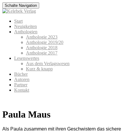
Schalte Navigation
Zum
Start
Inhalt
Neuigkeiten
springen
Anthologien
Anthologie 2023
Anthologie 2019/20
Anthologie 2018
Anthologie 2017
Lesenswertes
Aus dem Verlagswesen
Kurz & knapp
Bücher
Autoren
Partner
Kontakt
Paula Maus
Als Paula zusammen mit ihren Geschwistern das sichere