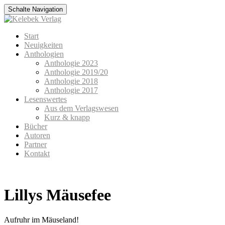
Schalte Navigation
Zum
Start
Inhalt
Neuigkeiten
springen
Anthologien
Anthologie 2023
Anthologie 2019/20
Anthologie 2018
Anthologie 2017
Lesenswertes
Aus dem Verlagswesen
Kurz & knapp
Bücher
Autoren
Partner
Kontakt
Lillys Mäusefee
Aufruhr im Mäuseland!