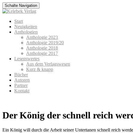
Schalte Navigation
Zum
Start
Inhalt
Neuigkeiten
springen
Anthologien
Anthologie 2023
Anthologie 2019/20
Anthologie 2018
Anthologie 2017
Lesenswertes
Aus dem Verlagswesen
Kurz & knapp
Bücher
Autoren
Partner
Kontakt
Der König der schnell reich wer
Ein König will durch die Arbeit seiner Untertanen schnell reich wer